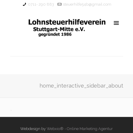
0711- 290 883
steuerhilfe54b@gmail.com
home_interactive_sidebar_about
Webdesign by
Webxio® - Online Marketing Agentur